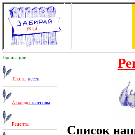
Навигация
:
Ре
Тексты
песен
Аккорды
к песням
Рецепты
Список на