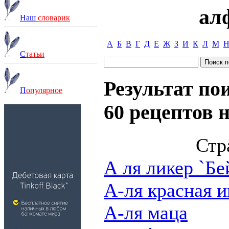
ал
Наш
словарик
А
Б
В
Г
Д
Е
Ж
З
И
К
Л
М
С
татьи
Результат по
П
опулярное
60 рецептов н
Стр
А ля ликер `Бе
А-ля красная и
А-ля маца