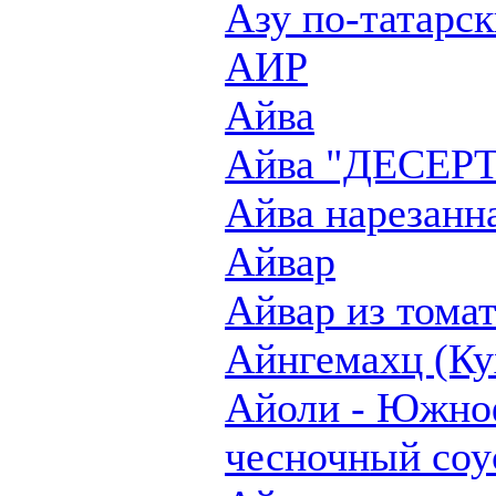
Азу по-татарск
АИР
Айва
Айва "ДЕСЕР
Айва нарезанн
Айвар
Айвар из томат
Айнгемахц (Ку
Айоли - Южно
чесночный соу