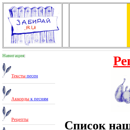
Навигация
:
Ре
Тексты
песен
Аккорды
к песням
Рецепты
Список на