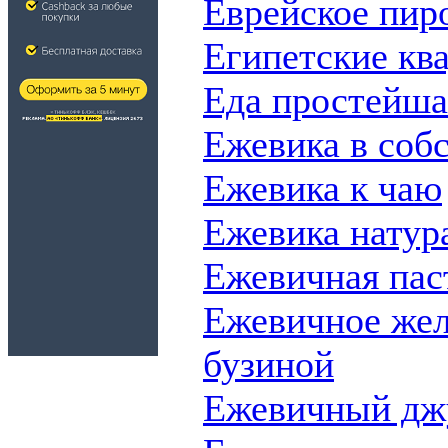
Еврейское пир
Египетские ква
Еда простейша
Ежевика в соб
Ежевика к чаю
Ежевика натур
Ежевичная пас
Ежевичное жел
бузиной
Ежевичный дж