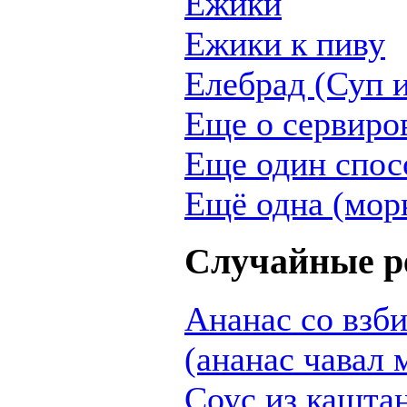
Ежики
Ежики к пиву
Елебрад (Суп и
Еще о сервиро
Еще один спос
Ещё одна (мор
Случайные р
Ананас со взб
(ананас чавал 
Соус из кашта