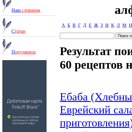
ал
Наш
словарик
А
Б
В
Г
Д
Е
Ж
З
И
К
Л
М
С
татьи
Результат по
П
опулярное
60 рецептов н
Ебаба (Хлебны
Еврейский сал
приготовления