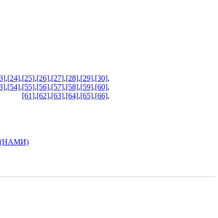
3]
,
[24]
,
[25]
,
[26]
,
[27]
,
[28]
,
[29]
,
[30]
,
3]
,
[54]
,
[55]
,
[56]
,
[57]
,
[58]
,
[59]
,
[60]
,
[61]
,
[62]
,
[63]
,
[64]
,
[65]
,
[66]
,
 (НАМИ)