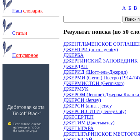
А
Б
В
Наш
словарик
Результат поиска (по 50 сло
С
татьи
ДЖЕНТЛЬМЕНСКОЕ СОГЛАШЕ
ДЖЕНТРИ (англ . gentry)
ДЖЕРБА
П
опулярное
ДЖЕРГИНСКИЙ ЗАПОВЕДНИК
ДЖЕРДАП
ДЖЕРИД (Шотт-эль-Джерид)
ДЖЕРМИ (Germi) Пьетро (1914-74)
ДЖЕРМИСТОН (Germiston)
ДЖЕРМУК
ДЖЕРОМ (Jerome) Джером Клапка 
ДЖЕРСИ (Jersey)
ДЖЕРСИ (англ . jersey
ДЖЕРСИ-СИТИ (Jersey City)
ДЖЕСЕРТЕП
ДЖЕТИМ (Джетымтау)
ДЖЕТЫГАРА
ДЖЕТЫГАРИНСКОЕ МЕСТОРОЖДЕН
ДЖЕТЫСАЙ