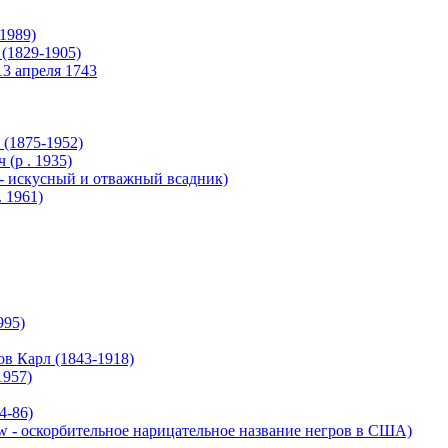
1989)
(1829-1905)
3 апреля 1743
1875-1952)
р . 1935)
 искусный и отважный всадник)
 1961)
995)
ов Карл (1843-1918)
1957)
-86)
 - оскорбительное нарицательное название негров в США)