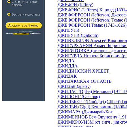
ДЖЕФРИ (Jeffrey)
ДЖЕФРИС (Jeffreys) Харолд (1891-
ДЖЕФФЕРСОН (Jefferson) Джозеф 
ДЖЕФФЕРСОН (Jefferson) Томас (1
ДЖЕФФЕРСОН Томас (1743-1826)
ДЖИБУТИ
ДЖИБУТИ (Djibouti)
ДЖИВЕЛЕГОВ Алексей Карпович (
ДЖИГАРХАНЯН Армен Борисович (
ДЖИГИТОВКА (от тюрк . джигит -
ДЖИГУРДА Никита Борисович (р .
ДЖИДА
ДЖИДДА
ДЖИДИНСКИЙ ХРЕБЕТ
ДЖИЗАК
ДЖИЗАКСКАЯ ОБЛАСТЬ
ДЖИЗЬЯ (араб .)
ДЖИЛАС (Djilas) Милован (1911-1
ДЖИЛОНГ (Geelong)
ДЖИЛЬБЕРТ (Гилберт) (Gilbert) Гр
ДЖИЛЬИ (Gigli) Беньямино (1890-
ДЖИМАРА (Джимарай-Хох
ДЖИМБИНОВ Бем Окунович (1914
ДЖИМКРОУИЗМ (от англ . jim crow