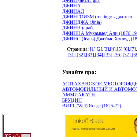
ДЖИН (англ . gin)
ДЖИНА
ДЖИНАЛ
ДЖИНГОИЗМ (от jingo - джинго
ДЖИНДЖА (Jinja)
ДЖИНН (араб .
ДЖИННА Мухаммед Али (1876-19
ДЖИНС (Jeans) Джеймс Хопвуд (18
Страница:
[1]
,
[2]
,
[3]
,
[4]
,
[5]
,
[6]
,
[7]
,
[31]
,
[32]
,
[33]
,
[34]
,
[35]
,
[36]
,
[37]
,
[3
Узнайте про:
АСТРАХАНСКОЕ МЕСТОРОЖДЕНИ
АВТОМОБИЛЬНЫЙ И АВТОМОТОРН
АММИАКАТЫ
БРУЦИН
ВИТТ (Witt) Ян де (1625-72)