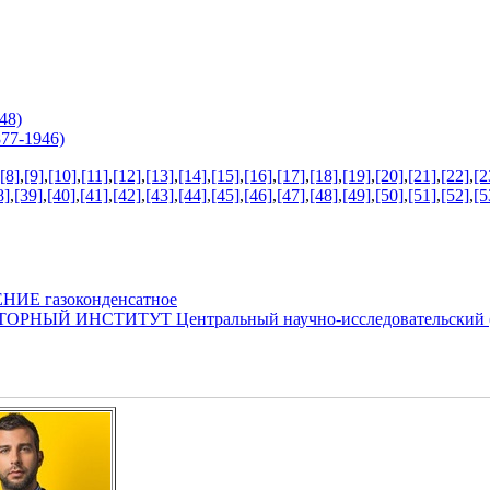
48)
77-1946)
[8]
,
[9]
,
[10]
,
[11]
,
[12]
,
[13]
,
[14]
,
[15]
,
[16]
,
[17]
,
[18]
,
[19]
,
[20]
,
[21]
,
[22]
,
[2
8]
,
[39]
,
[40]
,
[41]
,
[42]
,
[43]
,
[44]
,
[45]
,
[46]
,
[47]
,
[48]
,
[49]
,
[50]
,
[51]
,
[52]
,
[5
Е газоконденсатное
ЫЙ ИНСТИТУТ Центральный научно-исследовательский