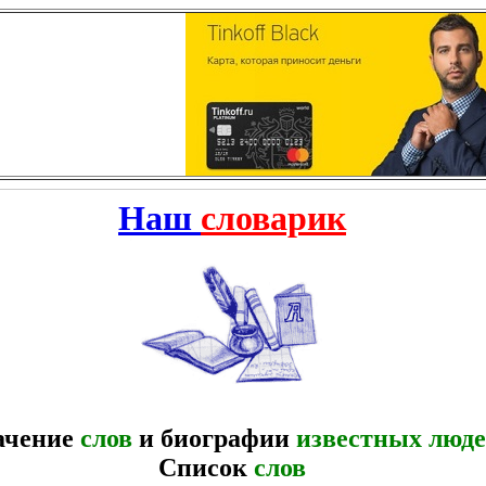
Наш
словарик
ачение
слов
и биографии
известных люд
Список
слов