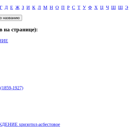
Г
Д
Е
Ж
З
И
К
Л
М
Н
О
П
Р
С
Т
У
Ф
Х
Ц
Ч
Ш
Щ
Э
в на странице):
НИЕ
(1859-1927)
ИЕ хризотил-асбестовое