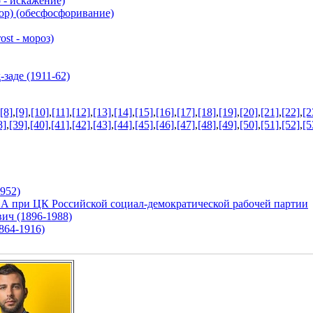
 - искажение)
р) (обесфосфоривание)
st - мороз)
аде (1911-62)
[8]
,
[9]
,
[10]
,
[11]
,
[12]
,
[13]
,
[14]
,
[15]
,
[16]
,
[17]
,
[18]
,
[19]
,
[20]
,
[21]
,
[22]
,
[2
8]
,
[39]
,
[40]
,
[41]
,
[42]
,
[43]
,
[44]
,
[45]
,
[46]
,
[47]
,
[48]
,
[49]
,
[50]
,
[51]
,
[52]
,
[5
952)
и ЦК Российской социал-демократической рабочей партии
ч (1896-1988)
64-1916)