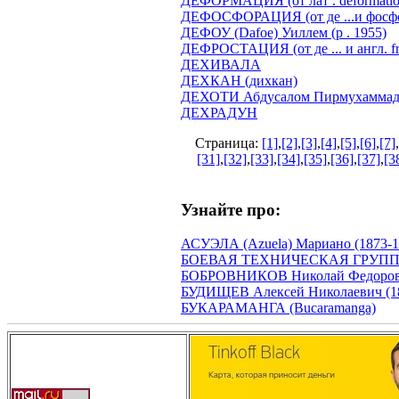
ДЕФОРМАЦИЯ (от лат . deformatio
ДЕФОСФОРАЦИЯ (от де ...и фосфо
ДЕФОУ (Dafoe) Уиллем (р . 1955)
ДЕФРОСТАЦИЯ (от де ... и англ. fro
ДЕХИВАЛА
ДЕХКАН (дихкан)
ДЕХОТИ Абдусалом Пирмухаммад-з
ДЕХРАДУН
Страница:
[1]
,
[2]
,
[3]
,
[4]
,
[5]
,
[6]
,
[7]
,
[31]
,
[32]
,
[33]
,
[34]
,
[35]
,
[36]
,
[37]
,
[3
Узнайте про:
АСУЭЛА (Azuela) Мариано (1873-1
БОЕВАЯ ТЕХНИЧЕСКАЯ ГРУППА пр
БОБРОВНИКОВ Николай Федорови
БУДИЩЕВ Алексей Николаевич (18
БУКАРАМАНГА (Bucaramanga)