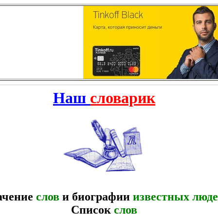
Наш
словарик
ачение
слов
и биографии
известных люд
Список
слов