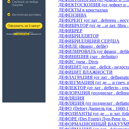
ДЕФЕКТОСКОПИЯ (от дефект и ...
ДЕФЕКТЫ в кристаллах
ДЕФЕНЗИВА
ДЕФЕРЕНТ (от лат . deferens - нес
ДЕФИБРАТОР (от де ...и лат. fibra 
ДЕФИБРЕР
ДЕФИБРИЛЛЯТОР
ДЕФИБРИЛЛЯЦИЯ СЕРДЦА
ДЕФИЛЕ (франц . defile)
ДЕФИЛИРОВАТЬ (от франц . defile
ДЕФИНИЦИЯ (лат . definitio)
ДЕФИС (нем . Divis
ДЕФИЦИТ (от лат . deficit - недоста
ДЕФИЦИТ ВЛАЖНОСТИ
ДЕФЛАГРАЦИЯ (от лат . deflagratio
ДЕФЛЕГМАЦИЯ (от де ... и греч. ph
ДЕФЛЕКТОР (от лат . deflecto - от
ДЕФЛОРАЦИЯ (позднелат . deflorat
ДЕФЛЯЦИЯ
ДЕФЛЯЦИЯ (от позднелат . deflatio 
ДЕФО (Defoe) Даниель (ок . 1660-1
ДЕФОЛИАНТЫ (от де ... и лат. foli
ДЕФОРЕ (Des Forets) Луи-Рене (р .
ДЕФОРМАЦИОННЫЙ ВАКУУМ