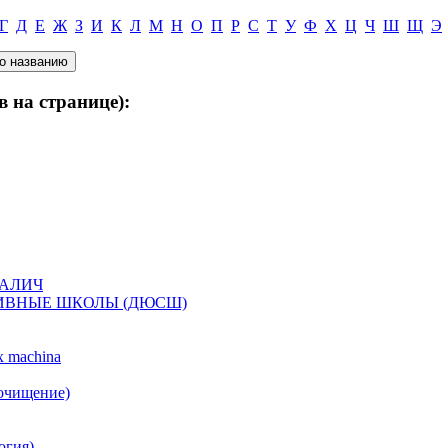
Г
Д
Е
Ж
З
И
К
Л
М
Н
О
П
Р
С
Т
У
Ф
Х
Ц
Ч
Ш
Щ
Э
в на странице):
РАЛИЧ
ИВНЫЕ ШКОЛЫ (ДЮСШ)
 machina
 очищение)
огия)