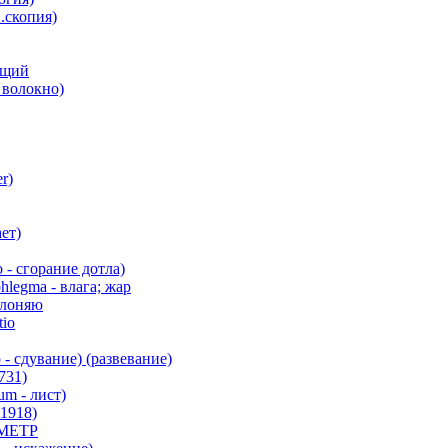
скопия)
ущий
- волокно)
r)
ет)
 - сгорание дотла)
legma - влага; жар
клоняю
io
- сдувание) (развевание)
731)
um - лист)
 1918)
МЕТР