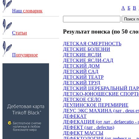
А
Б
В
Наш
словарик
Результат поиска (по 50 сло
С
татьи
ДЕТСКАЯ СМЕРТНОСТЬ
ДЕТСКИЕ БОЛЕЗНИ
ДЕТСКИЕ ЯСЛИ
П
опулярное
ДЕТСКИЕ ЯСЛИ-САД
ДЕТСКИЙ ДОМ
ДЕТСКИЙ САД
ДЕТСКИЙ ТЕАТР
ДЕТСКИЙ ТРУД
ДЕТСКИЙ ЦЕРЕБРАЛЬНЫЙ ПА
ДЕТСКО-ЮНОШЕСКИЕ СПОРТ
ДЕТСКОЕ СЕЛО
ДЕУЛИНСКОЕ ПЕРЕМИРИЕ
ДЕУС ЭКС МАХИНА (лат . deus ex
ДЕФЕКАТ
ДЕФЕКАЦИЯ (от лат . defaecatio -
ДЕФЕКТ (лат . defectus)
ДЕФЕКТ МАССЫ
ДЕФЕКТОЛОГИЯ (от дефект и ...л