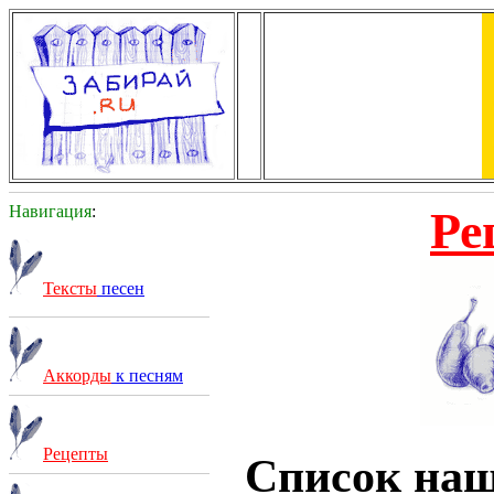
Навигация
:
Ре
Тексты
песен
Аккорды
к песням
Рецепты
Список на