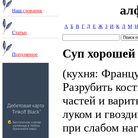
ал
Наш
словарик
А
Б
В
Г
Д
Е
Ж
З
И
К
Л
М
С
татьи
Суп хорошей
П
опулярное
(кухня: Францу
Разрубить кост
частей и варит
луком и гвозди
при слабом на