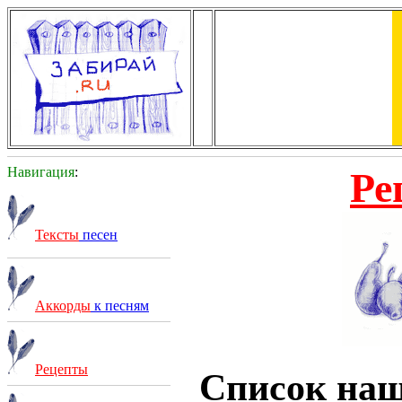
Навигация
:
Ре
Тексты
песен
Аккорды
к песням
Рецепты
Список на