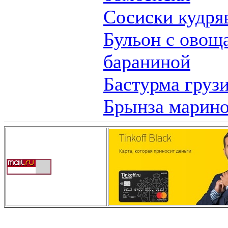
Сосиски кудря
Бульон с овощ
бараниной
Бастурма груз
Брынза марино