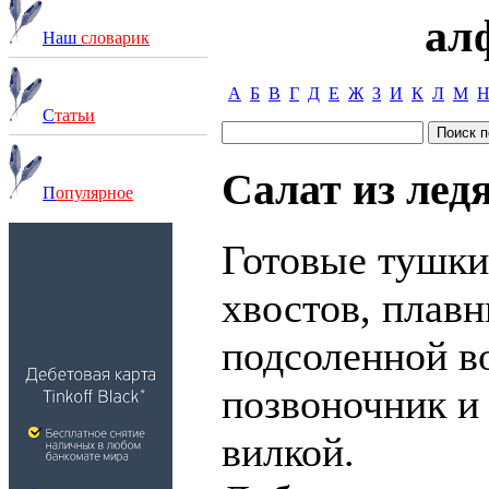
ал
Наш
словарик
А
Б
В
Г
Д
Е
Ж
З
И
К
Л
М
С
татьи
Салат из ле
П
опулярное
Готовые тушки
хвостов, плавн
подсоленной во
позвоночник и
вилкой.