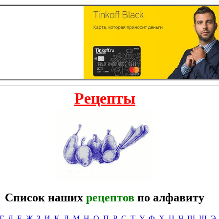
Рецепты
Список наших
рецептов
по алфавиту
Г
Д
Е
Ж
З
И
К
Л
М
Н
О
П
Р
С
Т
У
Ф
Х
Ц
Ч
Ш
Щ
Э