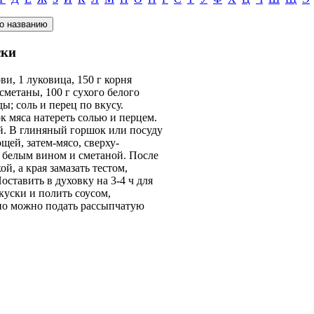
ски
ви, 1 луковица, 150 г корня
 сметаны, 100 г сухого белого
ды; соль и перец по вкусу.
к мяса натереть солью и перцем.
й. В глиняный горшок или посуду
щей, затем-мясо, сверху-
м белым вином и сметаной. После
й, а края замазать тестом,
ставить в духовку на 3-4 ч для
куски и полить соусом,
но можно подать рассыпчатую