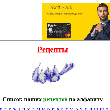
Рецепты
Список наших
рецептов
по алфавиту
Г
Д
Е
Ж
З
И
К
Л
М
Н
О
П
Р
С
Т
У
Ф
Х
Ц
Ч
Ш
Щ
Э