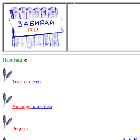
Навигация
:
Тексты
песен
Аккорды
к песням
Рецепты
А
Б
В