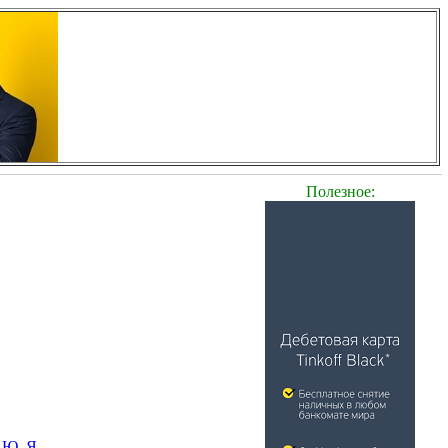
Полезное:
Ю
Я