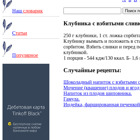
Наш
словарик
Клубника с взбитыми слив
С
татьи
250 г клубники, 1 ст. ложка сорбита
Клубнику вымыть и положить в ст
сорбитом. Взбить сливки и перед п
клубникой.
П
опулярное
1 порция - 544 кдж/130 ккал. Б- 1,6 г,
Случайные рецепты:
Шоколадный напиток с взбитыми 
Мочение (квашение) плодов и ягод
Напиток из плодов шиповника.
Гамула.
Индейка, фаршированная печенкой