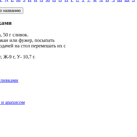
ками
, 50 г сливок.
акан или фужер, посыпать
одачей на стол перемешать их с
 Ж-9 г, У- 10,7 г.
сливками
 и арахисом