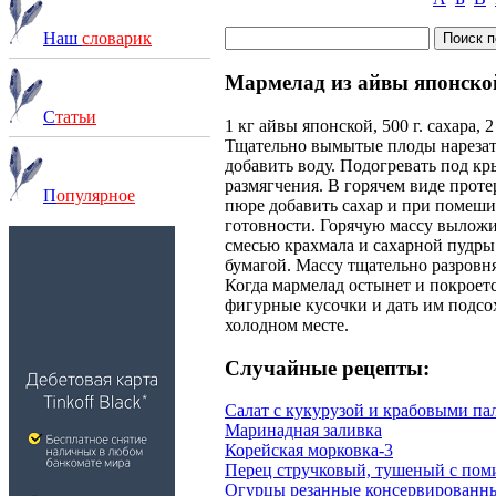
Наш
словарик
Мармелад из айвы японско
С
татьи
1 кг айвы японской, 500 г. сахара, 
Тщательно вымытые плоды нарезат
добавить воду. Подогревать под кр
размягчения. В горячем виде проте
П
опулярное
пюре добавить сахар и при помеши
готовности. Горячую массу вылож
смесью крахмала и сахарной пудр
бумагой. Массу тщательно разровня
Когда мармелад остынет и покроется
фигурные кусочки и дать им подсо
холодном месте.
Случайные рецепты:
Салат с кукурузой и крабовыми па
Маринадная заливка
Корейская морковка-3
Перец стручковый, тушеный с пом
Огурцы резанные консервированн