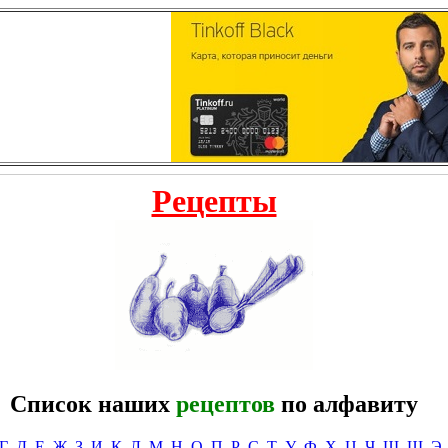
Рецепты
Список наших
рецептов
по алфавиту
Г
Д
Е
Ж
З
И
К
Л
М
Н
О
П
Р
С
Т
У
Ф
Х
Ц
Ч
Ш
Щ
Э