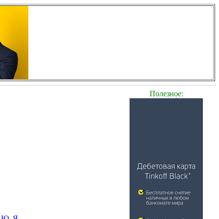
Полезное:
Ю
Я