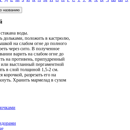
й
2 стакана воды.
ь дольками, положить в кастрюлю,
ышкой на слабом огне до полного
реть через сито. В полученное
вании варить на слабом огне до
ить на противень, припудренный
ы или выстланный пергаментной
ть в слой толщиной 1,5-2 см.
 корочкой, разрезать его на
хнуть. Хранить мармелад в сухом
лочками
идорами
ые