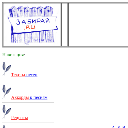
Навигация
:
Тексты
песен
Аккорды
к песням
Рецепты
А
Б
В