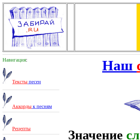
Навигация
:
Наш
Тексты
песен
Аккорды
к песням
Рецепты
Значение
сл