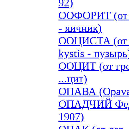
92)
ООФОРИТ (от н
- яичник)
ООЦИСТА (от г
kystis - пузырь
ООЦИТ (от греч
...цит)
ОПАВА (Opav
ОПАДЧИЙ Федо
1907)