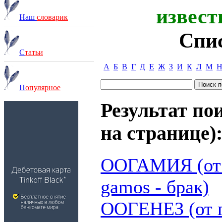
извест
Наш
словарик
Спи
С
татьи
А
Б
В
Г
Д
Е
Ж
З
И
К
Л
М
П
опулярное
Результат пои
на странице)
ООГАМИЯ (от г
gamos - брак)
ООГЕНЕЗ (от гр