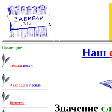
Навигация
:
Наш
Тексты
песен
Аккорды
к песням
Рецепты
Значение
сл