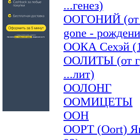
...генез)
ООГОНИЙ (от г
gone - рождени
ООКА Сехэй (1
ООЛИТЫ (от гре
...лит)
ООЛОНГ
ООМИЦЕТЫ
ООН
ООРТ (Oort) Я