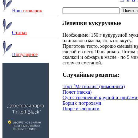
Наш
словарик
Лепешки кукурузные
С
татьи
Необходимо: 150 г кукурузной муки, 
оливкового масла, соль по вкусу.
Приготовь тесто, хорошо смешав к
сделай из него 10 шариков. Потом 
П
опулярное
скалкой и обжарь в масле - по 5 м
столу со сметаной.
Случайные рецепты:
Торт `Магнолия` (лимонный)
Полет (пасха)
Суп с гречневой крупой и грибами
Борщ с потрохами
Пюре из черники