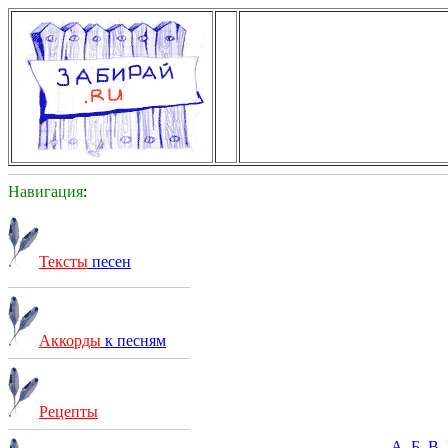
Навигация
:
Тексты
песен
Аккорды
к песням
Рецепты
А
Б
В