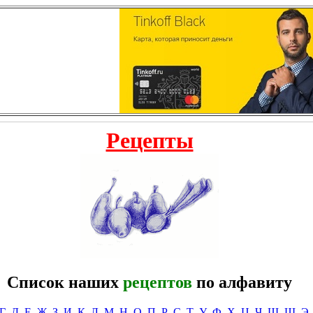
Рецепты
Список наших
рецептов
по алфавиту
Г
Д
Е
Ж
З
И
К
Л
М
Н
О
П
Р
С
Т
У
Ф
Х
Ц
Ч
Ш
Щ
Э