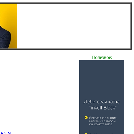
Полезное:
Ю
Я