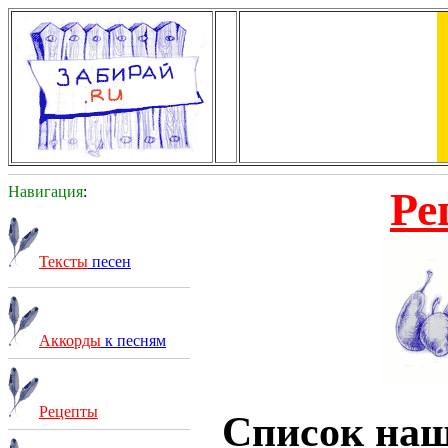
Навигация
:
Ре
Тексты
песен
Аккорды
к песням
Рецепты
Список на