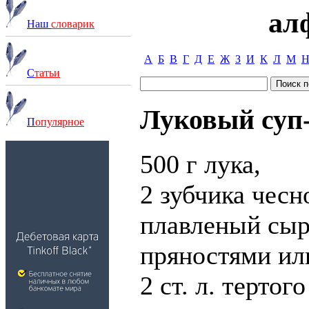
ал
Наш
словарик
А
Б
В
Г
Д
Е
Ж
З
И
К
Л
М
С
татьи
Луковый суп
П
опулярное
500 г лука,
2 зубчика чесн
плавленый сыр
пряностями ил
2 ст. л. тертог