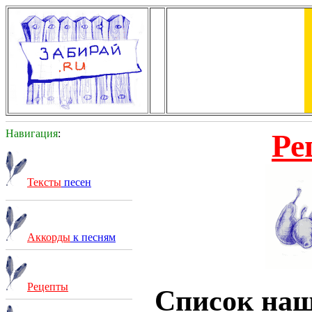
Навигация
:
Ре
Тексты
песен
Аккорды
к песням
Рецепты
Список на