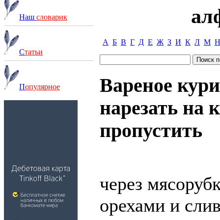
ал
Наш
словарик
А
Б
В
Г
Д
Е
Ж
З
И
К
Л
М
С
татьи
Вареное кури
П
опулярное
нарезать на 
пропустить
через мясорубк
орехами и сли