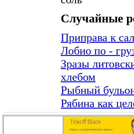
Случайные р
Приправа к са
Лобио по - гру
Зразы литовск
хлебом
Рыбный бульон
Рябина как цел