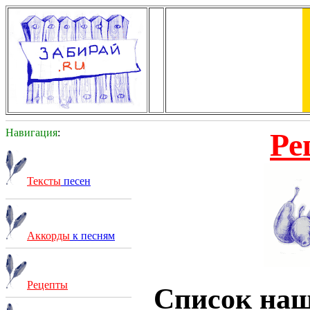
Навигация
:
Ре
Тексты
песен
Аккорды
к песням
Рецепты
Список на