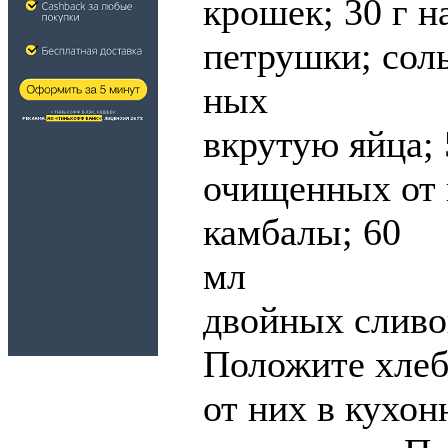
крошек; 30 г н
петрушки; соль
ных
вкрутую яйца; 
очищенных от 
камбалы; 60
мл
двойных сливо
Положите хлеб
от них в кухо