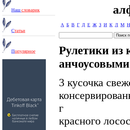
ал
Наш
словарик
А
Б
В
Г
Д
Е
Ж
З
И
К
Л
М
С
татьи
Рулетики из 
П
опулярное
анчоусовыми
3 кусочка свеж
консервирован
г
красного лосос