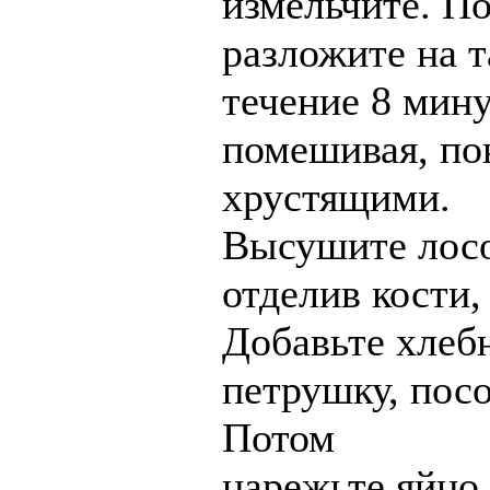
измельчите. П
разложите на т
течение 8 мину
помешивая, пок
хрустящими.
Высушите лосо
отделив кости,
Добавьте хлеб
петрушку, посо
Потом
нарежьте яйцо 