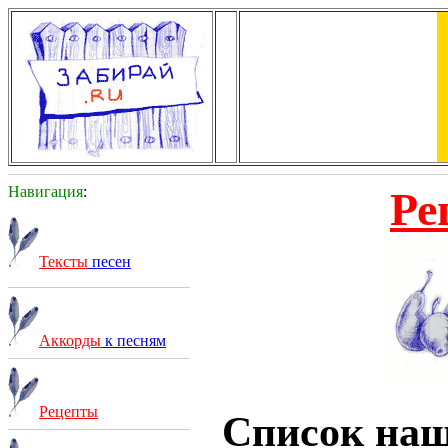
Навигация
:
Ре
Тексты
песен
Аккорды
к песням
Рецепты
Список на