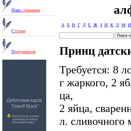
ал
Наш
словарик
А
Б
В
Г
Д
Е
Ж
З
И
К
Л
М
С
татьи
Принц датск
П
опулярное
Требуется: 8 л
г жаркого, 2 яб
ца,
2 яйца, сварен
л. сливочного м