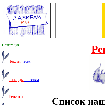
Навигация
:
Ре
Тексты
песен
Аккорды
к песням
Рецепты
Список на