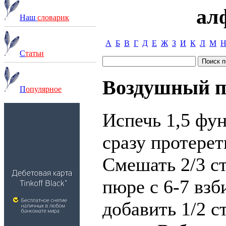
ал
Наш
словарик
А
Б
В
Г
Д
Е
Ж
З
И
К
Л
М
С
татьи
Воздушный пи
П
опулярное
Испечь 1,5 фун
сразу протерет
Смешать 2/3 с
пюре с 6-7 вз
добавить 1/2 с