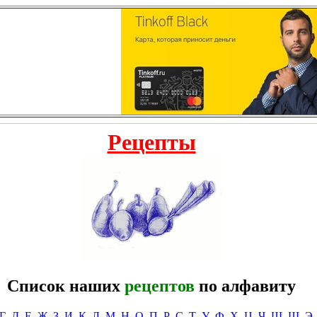
Рецепты
Список наших
рецептов
по алфавиту
Г
Д
Е
Ж
З
И
К
Л
М
Н
О
П
Р
С
Т
У
Ф
Х
Ц
Ч
Ш
Щ
Э