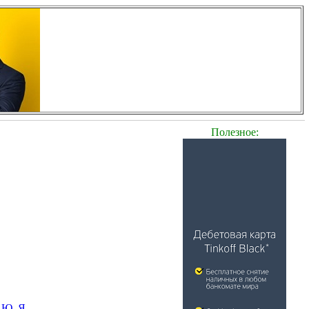
Полезное:
Ю
Я