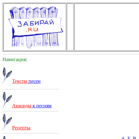
Навигация
:
Тексты
песен
Аккорды
к песням
Рецепты
А
Б
В