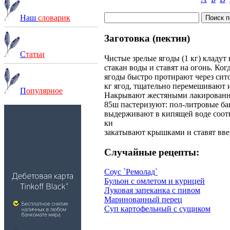
Наш
словарик
Заготовка (пектин)
С
татьи
Чистые зрелые ягоды (1 кг) кладут
стакан воды и ставят на огонь. Ког
ягоды быстро протирают через сито 
кг ягод, тщательно перемешивают 
П
опулярное
Накрывают жестяными лакирован
85ш пастеризуют: пол-литровые бан
выдерживают в кипящей воде соотв
ки
закатывают крышками и ставят вве
Случайные рецепты:
Соус `Ремолад`
Бульон с омлетом и курицей
Луковая запеканка с пивом
Маринованный перец
Суп картофельный с сущиком