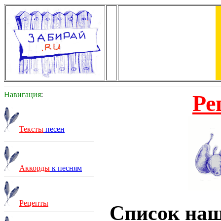
Навигация
:
Ре
Тексты
песен
Аккорды
к песням
Рецепты
Список на