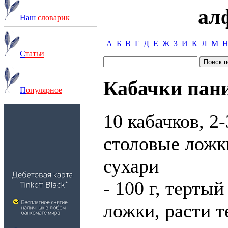
ал
Наш
словарик
А
Б
В
Г
Д
Е
Ж
З
И
К
Л
М
С
татьи
Кабачки пан
П
опулярное
10 кабачков, 2-
столовые ложк
сухари
- 100 г, тертый
ложки, расти т