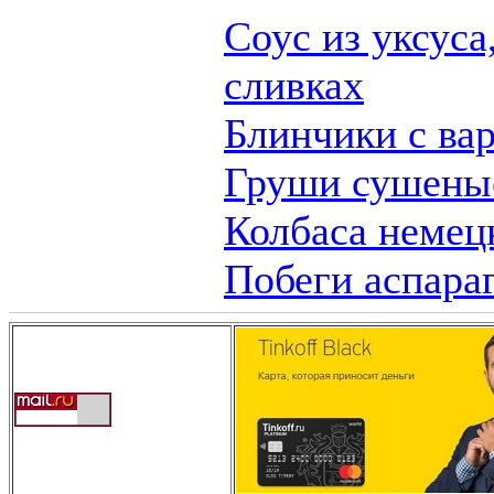
Соус из уксуса
сливках
Блинчики с ва
Груши сушены
Колбаса немец
Побеги аспара