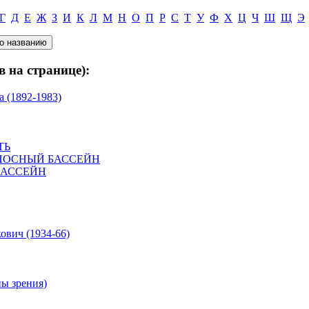
Г
Д
Е
Ж
З
И
К
Л
М
Н
О
П
Р
С
Т
У
Ф
Х
Ц
Ч
Ш
Щ
Э
в на странице):
 (1892-1983)
ТЬ
НОСНЫЙ БАССЕЙН
БАССЕЙН
ич (1934-66)
 зрения)