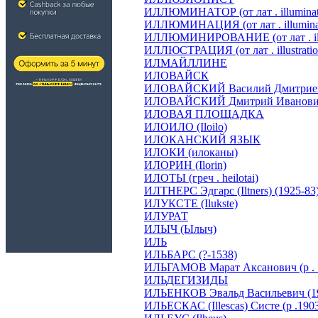
ИЛЛЮМИНАТОР (от лат . illuminato
ИЛЛЮМИНАЦИЯ (от лат . illuminat
ИЛЛЮМИНИРОВАНИЕ (от лат . ill
ИЛЛЮСТРАЦИЯ (от лат . illustratio
ИЛМАЙЛЛИНЕ
ИЛОВАЙСК
ИЛОВАЙСКИЙ Василий Дмитриеви
ИЛОВАЙСКИЙ Дмитрий Иванович 
ИЛОВАЯ ПЛОЩАДКА
ИЛОИЛО (Iloilo)
ИЛОКАНСКИЙ ЯЗЫК
ИЛОКИ (илоканы)
ИЛОРИН (Ilorin)
ИЛОТЫ (греч . heilotai)
ИЛТНЕРС Эдгарс (Iltners) (1925-83
ИЛУКСТЕ (Ilukste)
ИЛУРАТ
ИЛЫЧ (Ылыч)
ИЛЬ
ИЛЬБАРС (?-1538)
ИЛЬГАМОВ Марат Аксанович (р . 
ИЛЬДЕГИЗИДЫ
ИЛЬЕНКОВ Эвальд Васильевич (19
ИЛЬЕСКАС (Illescas) Систе (р .190