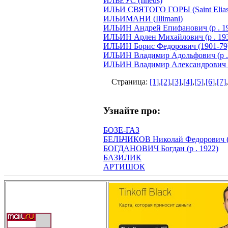
ИЛЬЕУС (Ilheus)
ИЛЬИ СВЯТОГО ГОРЫ (Saint Elias 
ИЛЬИМАНИ (Illimani)
ИЛЬИН Андрей Епифанович (р . 1
ИЛЬИН Арлен Михайлович (р . 19
ИЛЬИН Борис Федорович (1901-79
ИЛЬИН Владимир Адольфович (р .
ИЛЬИН Владимир Александрович (р
Страница:
[1]
,
[2]
,
[3]
,
[4]
,
[5]
,
[6]
,
[7]
,
Узнайте про:
БОЗЕ-ГАЗ
БЕЛЬЧИКОВ Николай Федорович (
БОГДАНОВИЧ Богдан (р . 1922)
БАЗИЛИК
АРТИШОК