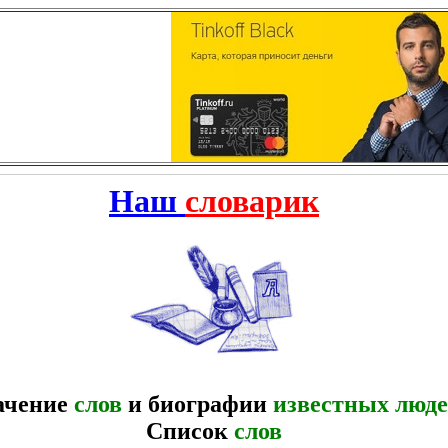
Наш
словарик
ачение
слов
и биографии
известных люд
Список
слов