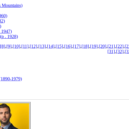
Mountains)
960)
32)
)
 1947)
 . 1928)
[8]
,
[9]
,
[10]
,
[11]
,
[12]
,
[13]
,
[14]
,
[15]
,
[16]
,
[17]
,
[18]
,
[19]
,
[20]
,
[21]
,
[22]
,
[2
[31]
,
[32]
,
[3
1890-1979)