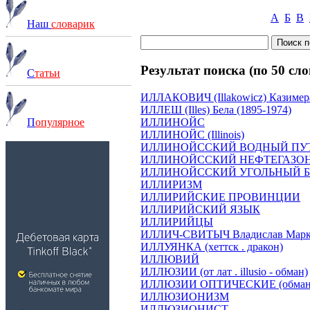
А
Б
В
Наш
словарик
Результат поиска (по 50 сло
С
татьи
ИЛЛАКОВИЧ (Illakowicz) Казимера
ИЛЛЕШ (Illes) Бела (1895-1974)
ИЛЛИНОЙС
П
опулярное
ИЛЛИНОЙС (Illinois)
ИЛЛИНОЙССКИЙ ВОДНЫЙ ПУ
ИЛЛИНОЙССКИЙ НЕФТЕГАЗО
ИЛЛИНОЙССКИЙ УГОЛЬНЫЙ 
ИЛЛИРИЗМ
ИЛЛИРИЙСКИЕ ПРОВИНЦИИ
ИЛЛИРИЙСКИЙ ЯЗЫК
ИЛЛИРИЙЦЫ
ИЛЛИЧ-СВИТЫЧ Владислав Марков
ИЛЛУЯНКА (хеттск . дракон)
ИЛЛЮВИЙ
ИЛЛЮЗИИ (от лат . illusio - обман)
ИЛЛЮЗИИ ОПТИЧЕСКИЕ (обманы
ИЛЛЮЗИОНИЗМ
ИЛЛЮЗИОНИСТ