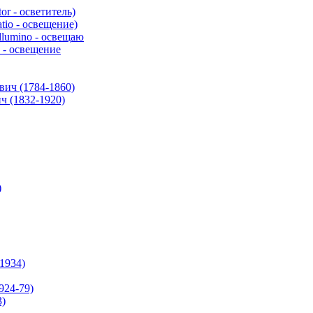
r - осветитель)
io - освещение)
umino - освещаю
 - освещение
ч (1784-1860)
(1832-1920)
)
1934)
24-79)
3)