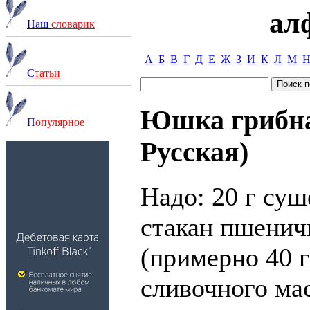
ал
Наш
словарик
А
Б
В
Г
Д
Е
Ж
З
И
К
Л
М
С
татьи
Юшка грибна
П
опулярное
Русская)
Надо: 20 г суш
стакан пшенич
(примерно 40 г
сливочного мас