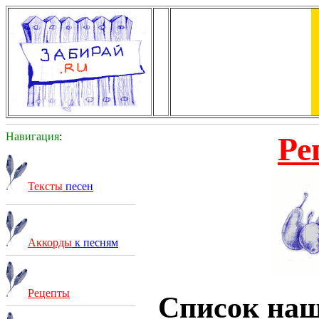
Навигация
:
Ре
Тексты
песен
Аккорды
к песням
Рецепты
Список на