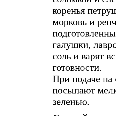
коренья петруш
морковь и репч
подготовленны
галушки, лавро
соль и варят в
готовности.
При подаче на
посыпают мелк
зеленью.