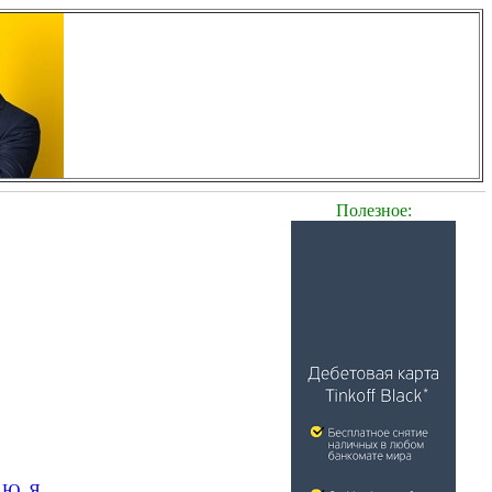
Полезное:
Ю
Я