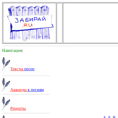
Навигация
:
Тексты
песен
Аккорды
к песням
Рецепты
А
Б
В