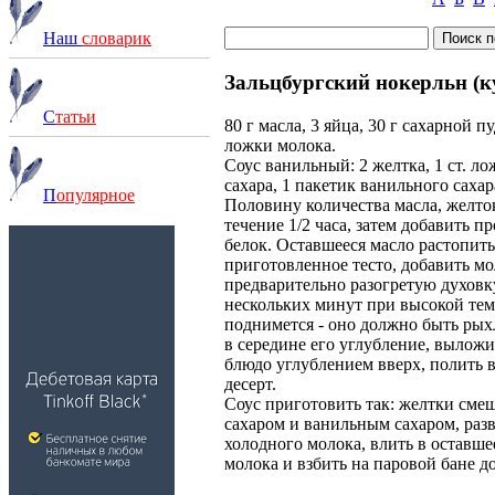
Наш
словарик
Зальцбургский нокерльн (к
С
татьи
80 г масла, 3 яйца, 30 г сахарной пу
ложки молока.
Соус ванильный: 2 желтка, 1 ст. ло
сахара, 1 пакетик ванильного сахара
П
опулярное
Половину количества масла, желто
течение 1/2 часа, затем добавить 
белок. Оставшееся масло растопить
приготовленное тесто, добавить мо
предварительно разогретую духовку
нескольких минут при высокой темп
поднимется - оно должно быть рых
в середине его углубление, выложи
блюдо углублением вверх, полить 
десерт.
Соус приготовить так: желтки смеш
сахаром и ванильным сахаром, раз
холодного молока, влить в оставш
молока и взбить на паровой бане д