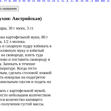
ухня: Австрийская)
дры, 30 г муки, 3 ст.
жка картофельной муки, 80 г
, 1/2 л молока.
к и сахарную пудру взбивать в
просеянную муку и взбитый
 на сковороде, влить туда
локо и поставить сковороду в
. Запекать в течение
ературе. Когда тесто
лым, сделать столовой ложкой
ть нокерльн на подогретое
ванильным соусом и подать на
ать с картофельной мукой,
вести небольшим количеством
ееся количество кипящего
о получения густой массы.