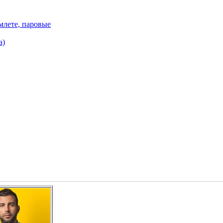
млете, паровые
а)