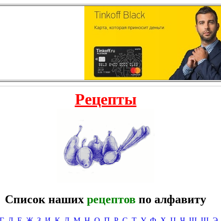
Рецепты
Список наших
рецептов
по алфавиту
Г
Д
Е
Ж
З
И
К
Л
М
Н
О
П
Р
С
Т
У
Ф
Х
Ц
Ч
Ш
Щ
Э