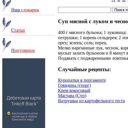
Наш
словарик
Суп мясной с луком и чесн
С
татьи
400 г мясного бульона; 1 луковица; 
петрушки; 1 корень сельдерея; 2 л
орех; зелень; соль; перец.
Мелко нарезанные лук, чеснок, кор
П
опулярное
мускат залить бульоном и 8 минут 
Подавать с поджаренными ломтика
Случайные рецепты:
Куропатки в пергаменте
Говядина (георг)
Крем кокосовый
Мастава (Суп)
Ватрушки из картофельного теста