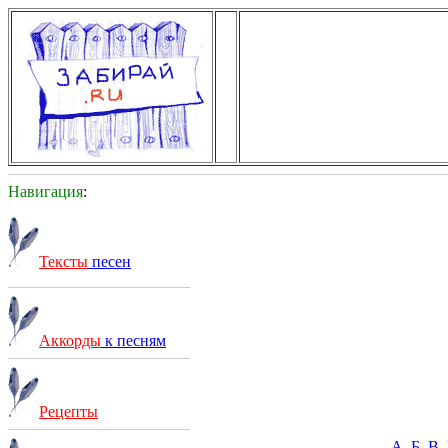
Навигация
:
Тексты
песен
Аккорды
к песням
Рецепты
А
Б
В