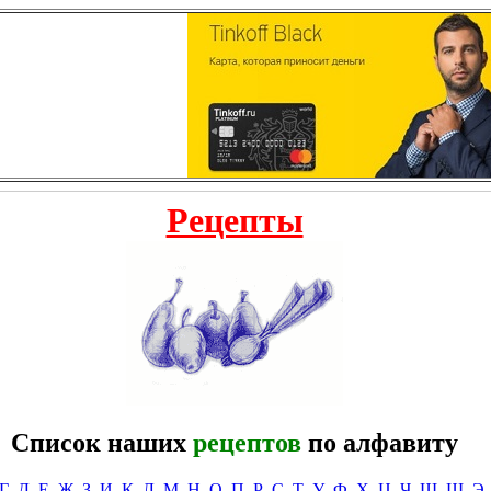
Рецепты
Список наших
рецептов
по алфавиту
Г
Д
Е
Ж
З
И
К
Л
М
Н
О
П
Р
С
Т
У
Ф
Х
Ц
Ч
Ш
Щ
Э