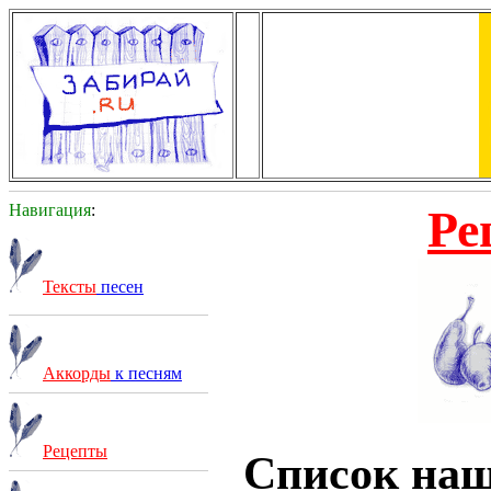
Навигация
:
Ре
Тексты
песен
Аккорды
к песням
Рецепты
Список на