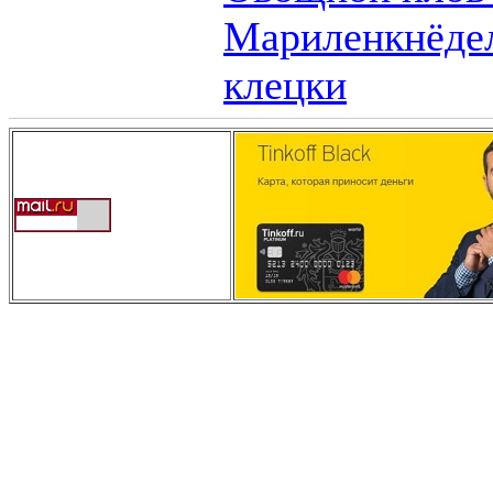
Мариленкнёдел
клецки