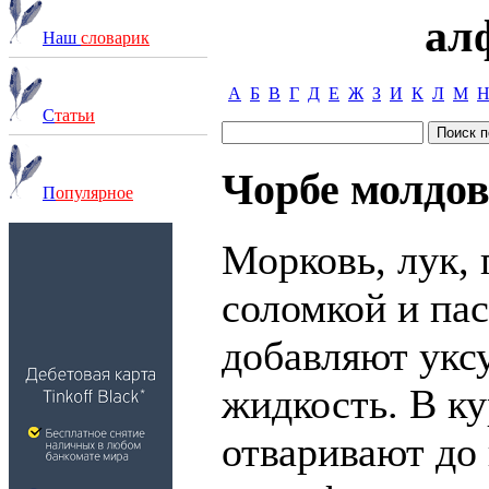
ал
Наш
словарик
А
Б
В
Г
Д
Е
Ж
З
И
К
Л
М
С
татьи
Чорбе молдов
П
опулярное
Морковь, лук,
соломкой и пас
добавляют укс
жидкость. В к
отваривают до