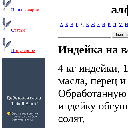
ал
Наш
словарик
А
Б
В
Г
Д
Е
Ж
З
И
К
Л
М
С
татьи
Индейка на в
П
опулярное
4 кг индейки, 
масла, перец и 
Обработанную
индейку обсуш
солят,