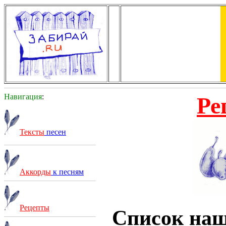
Навигация
:
Ре
Тексты
песен
Аккорды
к песням
Рецепты
Список на