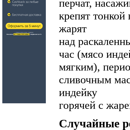
перчат, насажи
крепят тонкой 
жарят
над раскаленн
час (мясо инде
мягким), пери
сливочным ма
индейку
горячей с жар
Случайные р