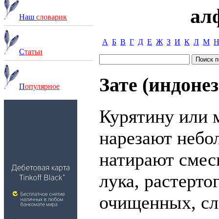
ал
Наш
словарик
А
Б
В
Г
Д
Е
Ж
З
И
К
Л
М
С
татьи
Зате (индоне
П
опулярное
Курятину или 
нарезают небо
натирают смес
лука, растерто
очищенных, сл