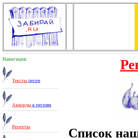
Навигация
:
Ре
Тексты
песен
Аккорды
к песням
Рецепты
Список на