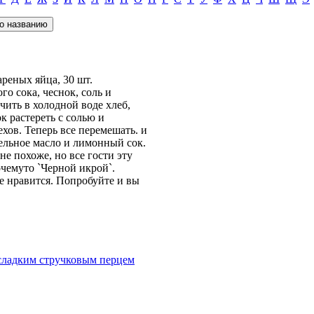
ареных яйца, 30 шт.
го сока, чеснок, соль и
чить в холодной воде хлеб,
к растереть с солью и
хов. Теперь все перемешать. и
тельное масло и лимонный сок.
не похоже, но все гости эту
очемуто `Черной икрой`.
е нравится. Попробуйте и вы
 сладким стручковым перцем