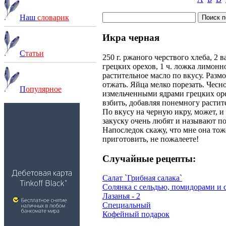
Наш
словарик
Икра черная
С
татьи
250 г. ржаного черствого хлеба, 2 в
грецких орехов, 1 ч. ложка лимонно
растительное масло по вкусу. Размо
отжать. Яйца мелко порезать. Чесно
П
опулярное
измельченными ядрами грецких оре
взбить, добавляя понемногу расти
По вкусу на черную икру, может, и 
закуску очень любят и называют п
Напоследок скажу, что мне она тож
приготовить, не пожалеете!
Случайные рецепты:
Салат `Грибная салака`
Солянка с сельдью, помидорами и
Лазанья - 2
Специальный
Кофейный подарок