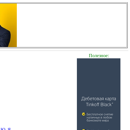
Полезное:
Ю
Я