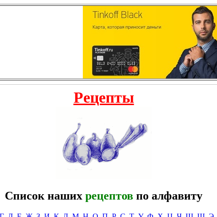
Рецепты
Список наших
рецептов
по алфавиту
Г
Д
Е
Ж
З
И
К
Л
М
Н
О
П
Р
С
Т
У
Ф
Х
Ц
Ч
Ш
Щ
Э