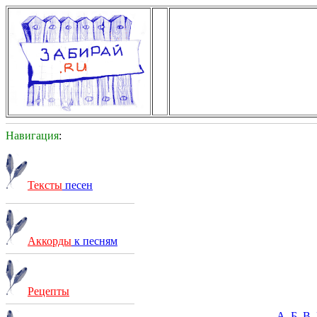
Навигация
:
Тексты
песен
Аккорды
к песням
Рецепты
А
Б
В