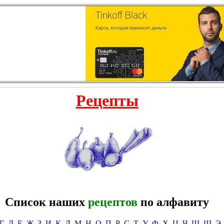
Рецепты
Список наших
рецептов
по алфавиту
Г
Д
Е
Ж
З
И
К
Л
М
Н
О
П
Р
С
Т
У
Ф
Х
Ц
Ч
Ш
Щ
Э