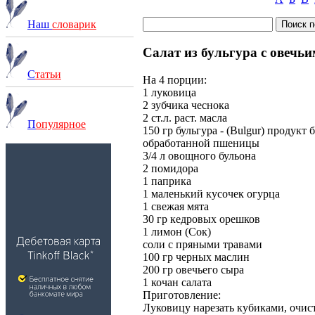
Наш
словарик
Салат из бульгура с овечь
С
татьи
На 4 порции:
1 луковица
2 зубчика чеснока
2 ст.л. раст. масла
П
опулярное
150 гр бульгура - (Bulgur) продукт
обработанной пшеницы
3/4 л овощного бульона
2 помидора
1 паприка
1 маленький кусочек огурца
1 свежая мята
30 гр кедровых орешков
1 лимон (Сок)
соли с пряными травами
100 гр черных маслин
200 гр овечьего сыра
1 кочан салата
Приготовление:
Луковицу нарезать кубиками, очист