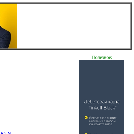
Полезное:
Ю
Я