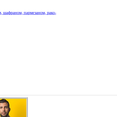
, шафраном, пармезаном, рако-