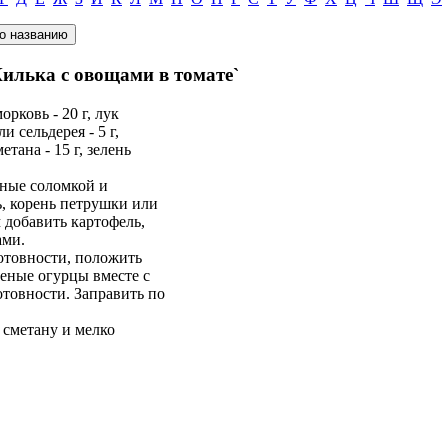
Килька с овощами в томате`
орковь - 20 г, лук
и сельдерея - 5 г,
етана - 15 г, зелень
ные соломкой и
, корень петрушки или
м добавить картофель,
ами.
готовности, положить
еные огурцы вместе с
отовности. Заправить по
 сметану и мелко