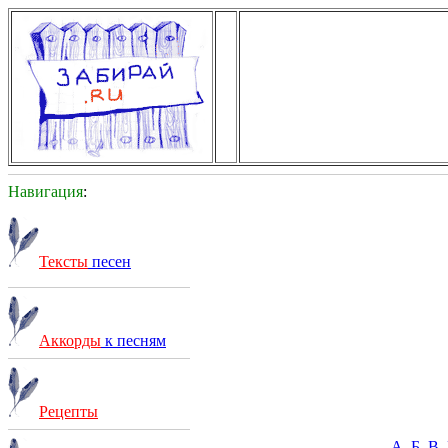
Навигация
:
Тексты
песен
Аккорды
к песням
Рецепты
А
Б
В