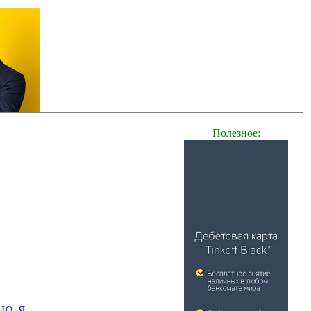
Полезное:
Ю
Я