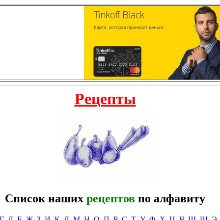
Рецепты
Список наших
рецептов
по алфавиту
Г
Д
Е
Ж
З
И
К
Л
М
Н
О
П
Р
С
Т
У
Ф
Х
Ц
Ч
Ш
Щ
Э