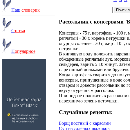
Наш
словарик
Рассольник с консервами `
С
татьи
Консервы - 75 г, картофель - 100 г, м
репчатый - 30 г, корень петрушки ил
огурцы соленые - 30 г, жир - 10 г, см
петрушки.
П
опулярное
В кипящую воду положить нарезан
обжаренные репчатый лук, морковь
сельдерея, варить 5-10 минут. Зате
нарезанный дольками или брусочк
Когда картофель сварится до полу
консервы, припущенные в воде сол
отваром и довести рассольник до г
вкусу огуречным рассолом.
При подаче положить в рассольник
нарезанную зелень петрушки.
Случайные рецепты:
Борщ постный с карасями
Суп из солёных рыжиков