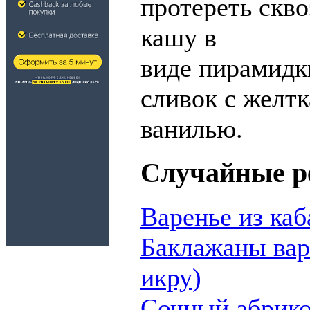
протереть скво
кашу в
виде пирамидки
сливок с желтк
ванилью.
Случайные р
Варенье из каб
Баклажаны вар
икру)
Сочный абрик