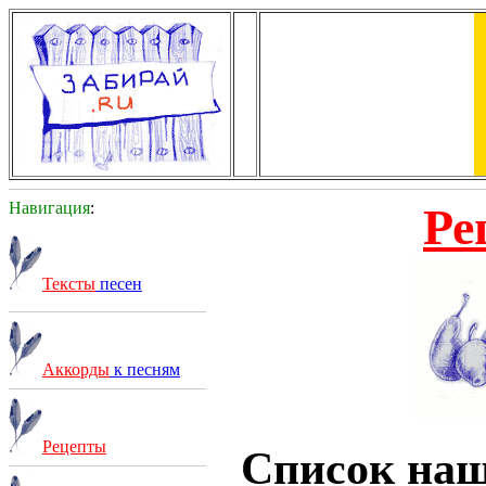
Навигация
:
Ре
Тексты
песен
Аккорды
к песням
Рецепты
Список на