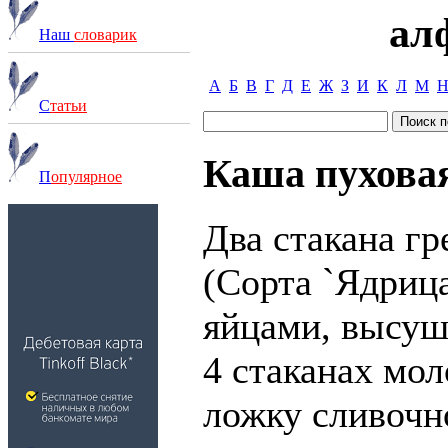
ал
Наш
словарик
А
Б
В
Г
Д
Е
Ж
З
И
К
Л
М
С
татьи
Каша пухова
П
опулярное
Два стакана г
(Сорта `Ядрица
яйцами, высуши
4 стаканах мол
ложку сливочн