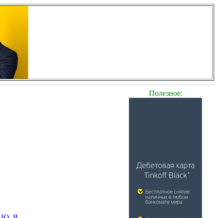
Полезное:
Ю
Я