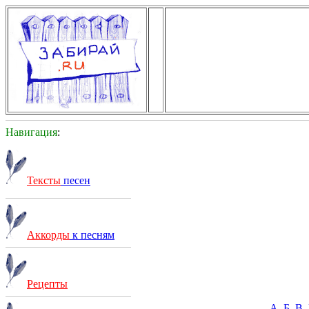
Навигация
:
Тексты
песен
Аккорды
к песням
Рецепты
А
Б
В