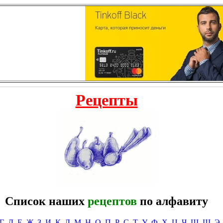
Рецепты
Список наших
рецептов
по алфавиту
Г
Д
Е
Ж
З
И
К
Л
М
Н
О
П
Р
С
Т
У
Ф
Х
Ц
Ч
Ш
Щ
Э