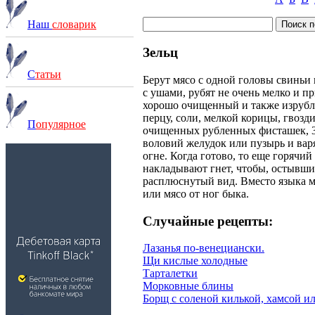
Наш
словарик
Зельц
С
татьи
Берут мясо с одной головы свиньи 
с ушами, рубят не очень мелко и п
хорошо очищенный и также изрубл
перцу, соли, мелкой корицы, гвозди
П
опулярное
очищенных рубленных фисташек, 3
воловий желудок или пузырь и варя
огне. Когда готово, то еще горячи
накладывают гнет, чтобы, остывши
расплюснутый вид. Вместо языка 
или мясо от ног быка.
Случайные рецепты:
Лазанья по-венециански.
Щи кислые холодные
Тарталетки
Морковные блины
Борщ с соленой килькой, хамсой и