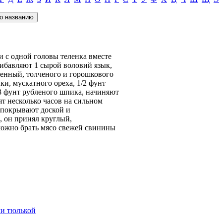
и с одной головы теленка вместе
рибавляют 1 сырой воловий язык,
енный, толченого и горошкового
ки, мускатного ореха, 1/2 фунт
 фунт рубленого шпика, начиняют
т несколько часов на сильном
й покрывают доской и
, он принял круглый,
можно брать мясо свежей свинины
ли тюлькой