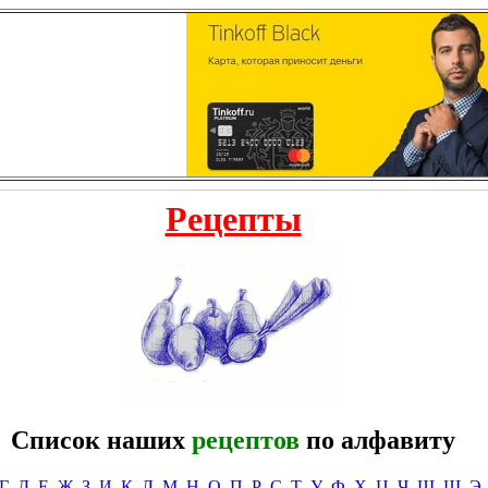
Рецепты
Список наших
рецептов
по алфавиту
Г
Д
Е
Ж
З
И
К
Л
М
Н
О
П
Р
С
Т
У
Ф
Х
Ц
Ч
Ш
Щ
Э