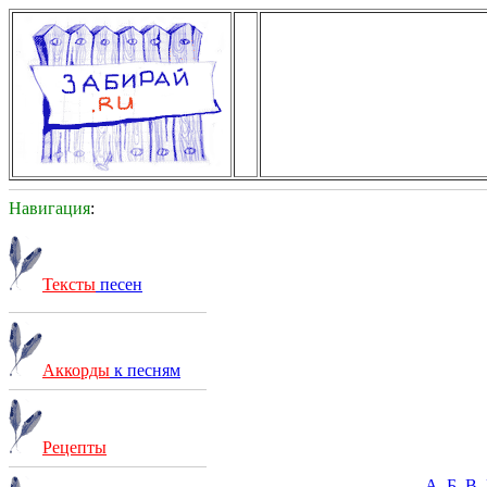
Навигация
:
Тексты
песен
Аккорды
к песням
Рецепты
А
Б
В