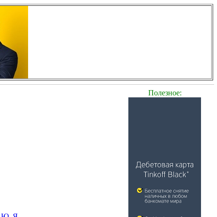
Полезное:
Ю
Я