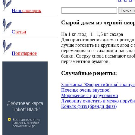
Наш
словарик
Сырой джем из черной смо
С
татьи
На 1 кг ягод - 1 - 1,5 кг сахара
Для приготовления джема пригодны
лучше готовить из крупных ягод с
перемешивают с сахаром и насыпаю
П
опулярное
банки. Сверху снова насыпают сло
пергаментной бумагой.
Случайные рецепты:
Запеканка `Флорентийская` с капу
Печенье очень вкусное!
Мороженое с цитрусовыми
Луковицу очистить и мелко поруби
Коньяк-физз (бренди-физз)