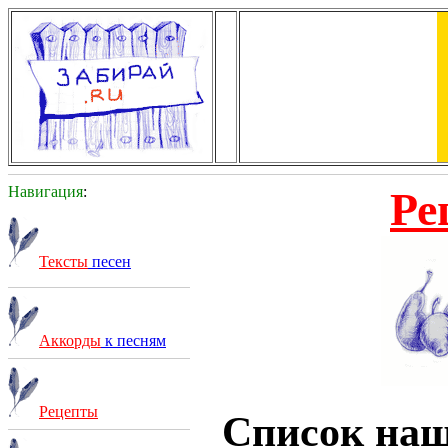
Навигация
:
Ре
Тексты
песен
Аккорды
к песням
Рецепты
Список на