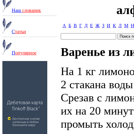
ал
Наш
словарик
А
Б
В
Г
Д
Е
Ж
З
И
К
Л
М
С
татьи
Варенье из л
П
опулярное
На 1 кг лимонов
2 стакана воды
Срезав с лимон
их на 20 минут
промыть холод