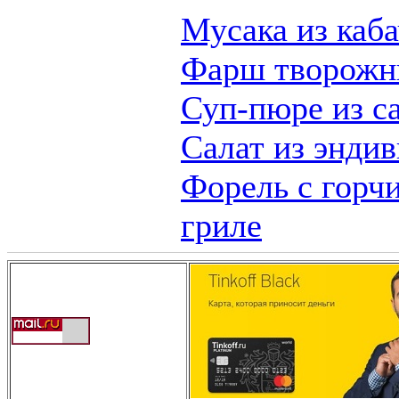
Мусака из каба
Фарш творожн
Суп-пюре из с
Салат из эндив
Форель с горчи
гриле