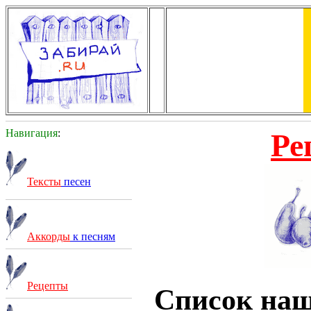
Навигация
:
Ре
Тексты
песен
Аккорды
к песням
Рецепты
Список на