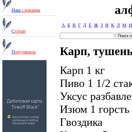
ал
Наш
словарик
А
Б
В
Г
Д
Е
Ж
З
И
К
Л
М
С
татьи
Карп, тушены
П
опулярное
Карп 1 кг
Пиво 1 1/2 ста
Уксус разбавл
Изюм 1 горсть
Гвоздика