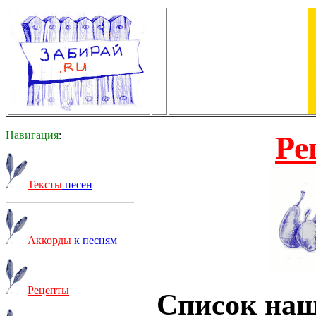
Навигация
:
Ре
Тексты
песен
Аккорды
к песням
Рецепты
Список на