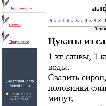
ал
Наш
словарик
А
Б
В
Г
Д
Е
Ж
З
И
К
Л
М
С
татьи
Цукаты из сл
П
опулярное
1 кг сливы, 1 к
воды.
Сварить сироп,
половинки слив
минут,