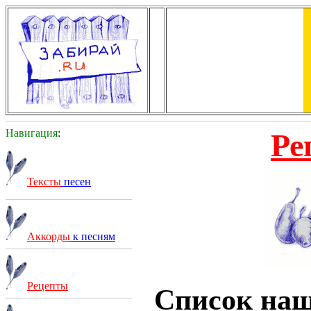
Навигация
:
Ре
Тексты
песен
Аккорды
к песням
Рецепты
Список на