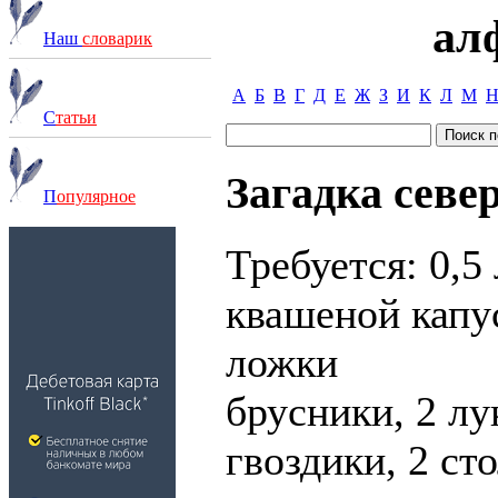
ал
Наш
словарик
А
Б
В
Г
Д
Е
Ж
З
И
К
Л
М
С
татьи
Загадка севе
П
опулярное
Требуется: 0,5
квашеной капу
ложки
брусники, 2 лу
гвоздики, 2 ст