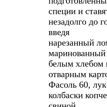
подготовленны
специи и ставя
незадолго до г
введя
нарезанный л
маринованный 
белым хлебом 
отварным карт
Фасоль 60, лук
колбаски копч
свиной