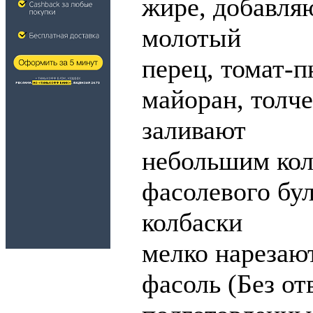
жире, добавля
молотый
перец, томат-п
майоран, толч
заливают
небольшим ко
фасолевого бу
колбаски
мелко нарезаю
фасоль (Без от