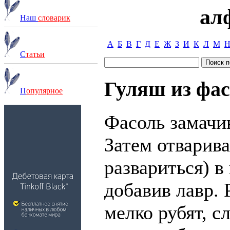
ал
Наш
словарик
А
Б
В
Г
Д
Е
Ж
З
И
К
Л
М
С
татьи
Гуляш из фас
П
опулярное
Фасоль замачи
Затем отварива
развариться) в
добавив лавр. 
мелко рубят, с