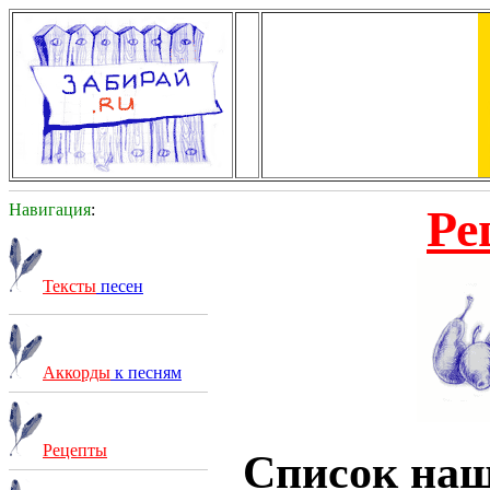
Навигация
:
Ре
Тексты
песен
Аккорды
к песням
Рецепты
Список на