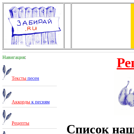
Навигация
:
Ре
Тексты
песен
Аккорды
к песням
Рецепты
Список на