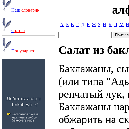
ал
Наш
словарик
А
Б
В
Г
Д
Е
Ж
З
И
К
Л
М
С
татьи
Салат из бак
П
опулярное
Баклажаны, сы
(или типа "Ад
репчатый лук, 
Баклажаны нар
обжарить на ск