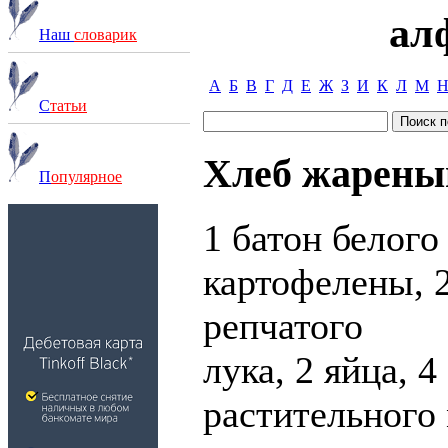
ал
Наш
словарик
А
Б
В
Г
Д
Е
Ж
З
И
К
Л
М
С
татьи
Хлеб жарены
П
опулярное
1 батон белого
картофелены, 
репчатого
лука, 2 яйца, 4 
растительного 