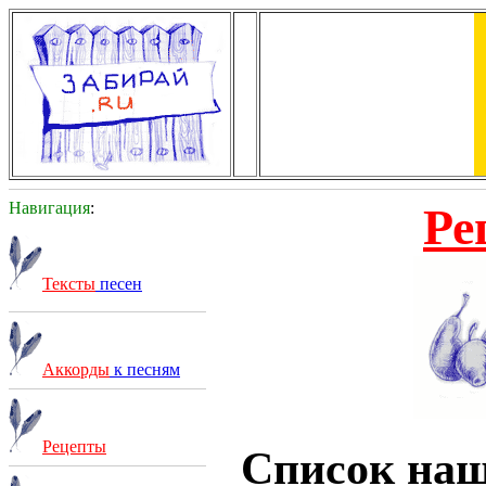
Навигация
:
Ре
Тексты
песен
Аккорды
к песням
Рецепты
Список на