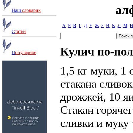
ал
Наш
словарик
А
Б
В
Г
Д
Е
Ж
З
И
К
Л
М
С
татьи
Кулич по-по
П
опулярное
1,5 кг муки, 1 
стакана сливок
дрожжей, 10 яи
Стакан горячег
сливки и муку