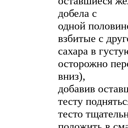
оставшиеся же
добела с
одной половино
взбитые с дру
сахара в густу
осторожно пер
вниз),
добавив остав
тесту поднятьс
тесто тщатель
положить в см