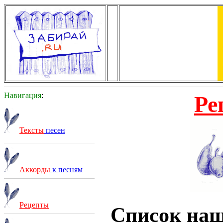
Навигация
:
Ре
Тексты
песен
Аккорды
к песням
Рецепты
Список на