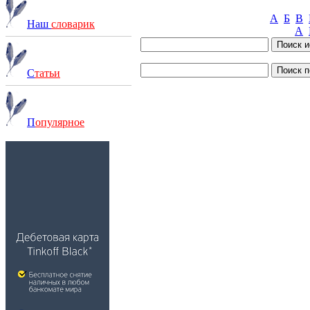
А
Б
В
Наш
словарик
A
С
татьи
П
опулярное