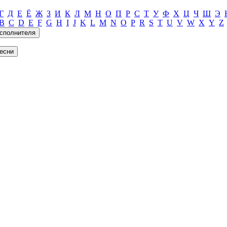
Г
Д
Е
Ё
Ж
З
И
К
Л
М
Н
О
П
Р
С
Т
У
Ф
Х
Ц
Ч
Ш
Э
B
C
D
E
F
G
H
I
J
K
L
M
N
O
P
R
S
T
U
V
W
X
Y
Z