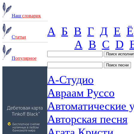
Наш
словарик
А
Б
В
Г
Д
Е
Ё
С
татьи
A
B
C
D
П
опулярное
А-Студио
Авраам Руссо
Автоматические 
Авторская песня
Агата Кристи