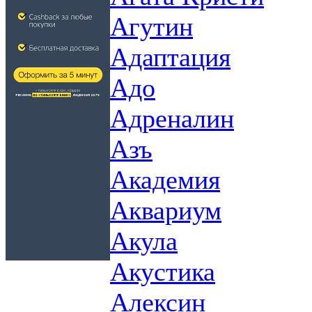
Агутин
Адаптация
Адо
Адреналин
Азъ
Академия
Аквариум
Акула
Акустика
Алексин