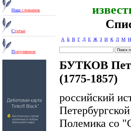
извест
Наш
словарик
Спи
С
татьи
А
Б
В
Г
Д
Е
Ж
З
И
К
Л
М
П
опулярное
БУТКОВ Петр
(1775-1857)
российский ис
Петербургской
Полемика со "