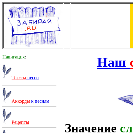
Навигация
:
Наш
Тексты
песен
Аккорды
к песням
Рецепты
Значение
сл