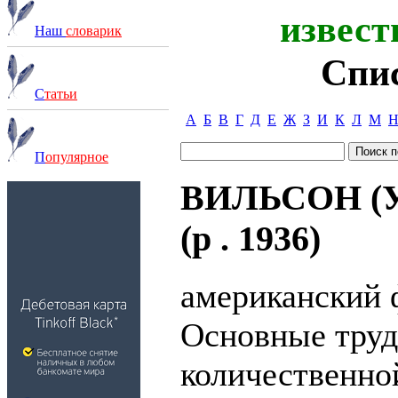
извест
Наш
словарик
Спи
С
татьи
А
Б
В
Г
Д
Е
Ж
З
И
К
Л
М
П
опулярное
ВИЛЬСОН (Уи
(р . 1936)
американский 
Основные труд
количественно