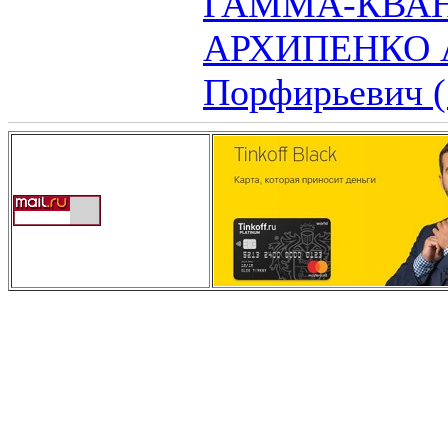
ГАММА-КВА
АРХИПЕНКО А
Порфирьевич (