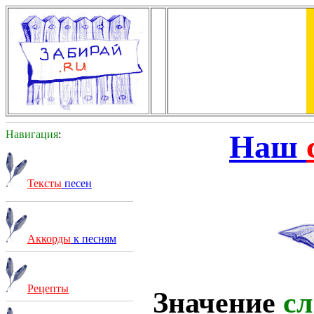
Навигация
:
Наш
Тексты
песен
Аккорды
к песням
Рецепты
Значение
сл