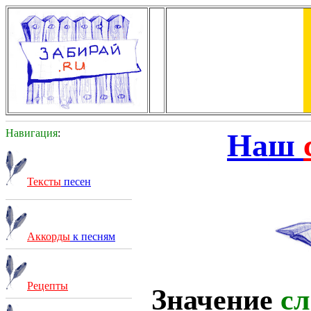
Навигация
:
Наш
Тексты
песен
Аккорды
к песням
Рецепты
Значение
сл