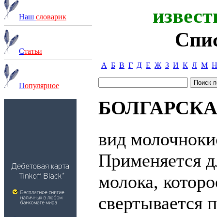
извест
Наш
словарик
Спи
С
татьи
А
Б
В
Г
Д
Е
Ж
З
И
К
Л
М
П
опулярное
БОЛГАРСК
вид молочноки
Применяется д
молока, которо
свертывается 