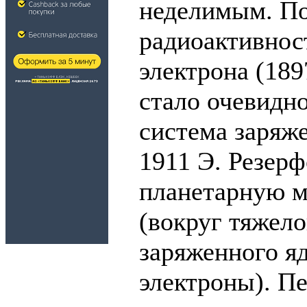
неделимым. По
радиоактивност
электрона (189
стало очевидно
система заряж
1911 Э. Резер
планетарную м
(вокруг тяжел
заряженного я
электроны). П