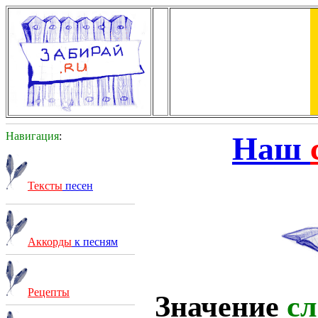
Навигация
:
Наш
Тексты
песен
Аккорды
к песням
Рецепты
Значение
сл