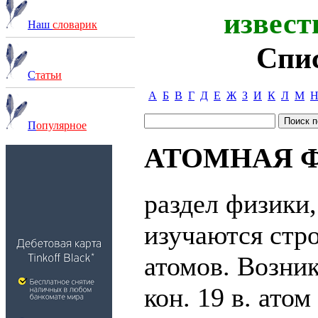
извест
Наш
словарик
Спи
С
татьи
А
Б
В
Г
Д
Е
Ж
З
И
К
Л
М
П
опулярное
АТОМНАЯ 
раздел физики,
изучаются стро
атомов. Возник
кон. 19 в. атом