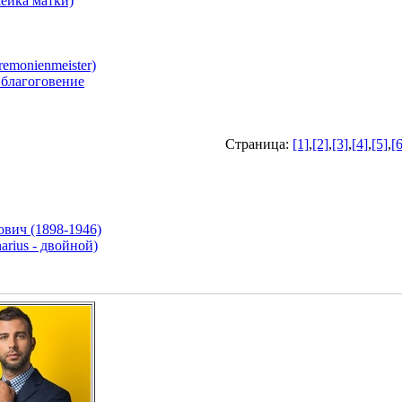
шейка матки)
onienmeister)
 благоговение
Страница:
[1]
,
[2]
,
[3]
,
[4]
,
[5]
,
[6
вич (1898-1946)
ius - двойной)