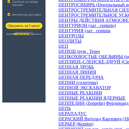
ЦЕНТРОСИБИРЬ (Центральный ис
ЦЕНТРОСТРЕМИТЕЛЬНАЯ СИ
ЦЕНТРОСТРЕМИТЕЛЬНОЕ УСК
ЦЕНТРЫ ДЕЙСТВИЯ АТМОСФ
ЦЕНТУРИОН (лат . centurio)
ЦЕНТУРИЯ (лат . centuria
ЦЕНУРОЗЫ
ЦЕОЛИТЫ
ЦЕП
ЦЕПЕШ (рум . Tepes
ЦЕПКОХВОСТЫЕ ОБЕЗЬЯНЫ (це
ЦЕПЛИЦЕ-СЛЕНСКЕ-ЗДРУЙ (Cieplic
ЦЕПНАЯ ДРОБЬ
ЦЕПНАЯ ЛИНИЯ
ЦЕПНАЯ ПЕРЕДАЧА
ЦЕПНИ (солитеры)
ЦЕПНОЙ ЭКСКАВАТОР
ЦЕПНЫЕ РЕАКЦИИ
ЦЕПНЫЕ РЕАКЦИИ ЯДЕРНЫЕ
ЦЕППЕЛИН (Zeppelin) Фердинанд 
ЦЕПЬ
ЦЕРАПАДУС
ЦЕРАСКИЙ Витольд Карлович (184
ЦЕРБЕР (Кербер)