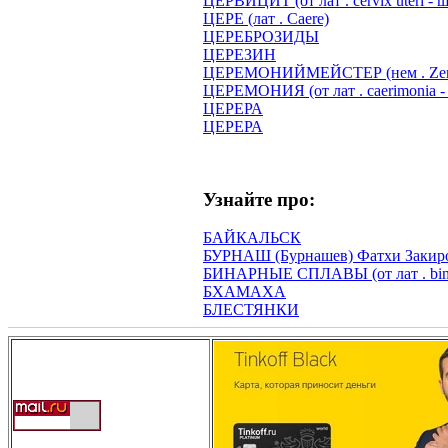
ЦЕРВИЦИТ (от лат . cervix uteri - 
ЦЕРЕ (лат . Caere)
ЦЕРЕБРОЗИДЫ
ЦЕРЕЗИН
ЦЕРЕМОНИЙМЕЙСТЕР (нем . Zerem
ЦЕРЕМОНИЯ (от лат . caerimonia -
ЦЕРЕРА
ЦЕРЕРА
Узнайте про:
БАЙКАЛЬСК
БУРНАШ (Бурнашев) Фатхи Закиро
БИНАРНЫЕ СПЛАВЫ (от лат . binar
БХАМАХА
БЛЕСТЯНКИ