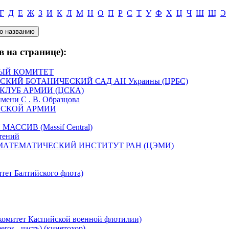
Г
Д
Е
Ж
З
И
К
Л
М
Н
О
П
Р
С
Т
У
Ф
Х
Ц
Ч
Ш
Щ
Э
в на странице):
ЫЙ КОМИТЕТ
КИЙ БОТАНИЧЕСКИЙ САД АН Украины (ЦРБС)
КЛУБ АРМИИ (ЦСКА)
и С . В. Образцова
ЙСКОЙ АРМИИ
СИВ (Massif Central)
тений
АТЕМАТИЧЕСКИЙ ИНСТИТУТ РАН (ЦЭМИ)
т Балтийского флота)
итет Каспийской военной флотилии)
os - часть) (кинетохор)