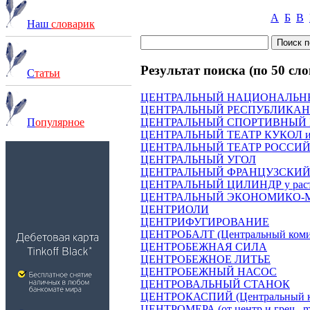
А
Б
В
Наш
словарик
Результат поиска (по 50 сло
С
татьи
ЦЕНТРАЛЬНЫЙ НАЦИОНАЛЬН
ЦЕНТРАЛЬНЫЙ РЕСПУБЛИКАНС
ЦЕНТРАЛЬНЫЙ СПОРТИВНЫЙ 
П
опулярное
ЦЕНТРАЛЬНЫЙ ТЕАТР КУКОЛ имен
ЦЕНТРАЛЬНЫЙ ТЕАТР РОССИ
ЦЕНТРАЛЬНЫЙ УГОЛ
ЦЕНТРАЛЬНЫЙ ФРАНЦУЗСКИЙ МАС
ЦЕНТРАЛЬНЫЙ ЦИЛИНДР у рас
ЦЕНТРАЛЬНЫЙ ЭКОНОМИКО-М
ЦЕНТРИОЛИ
ЦЕНТРИФУГИРОВАНИЕ
ЦЕНТРОБАЛТ (Центральный комите
ЦЕНТРОБЕЖНАЯ СИЛА
ЦЕНТРОБЕЖНОЕ ЛИТЬЕ
ЦЕНТРОБЕЖНЫЙ НАСОС
ЦЕНТРОВАЛЬНЫЙ СТАНОК
ЦЕНТРОКАСПИЙ (Центральный ком
ЦЕНТРОМЕРА (от центр и греч . mer