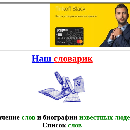
Наш
словарик
ачение
слов
и биографии
известных люд
Список
слов