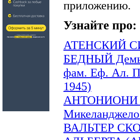
приложению.
Узнайте про:
АТЕНСКИЙ С
БЕДНЫЙ Демьян
фам. Еф. Ал. П
1945)
АНТОНИОНИ (
Микеланджело 
ВАЛЬТЕР СК