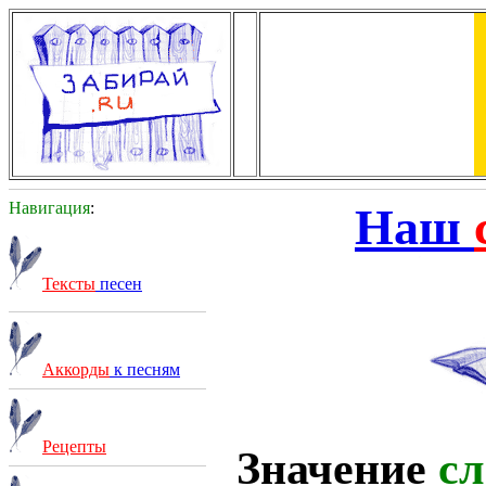
Навигация
:
Наш
Тексты
песен
Аккорды
к песням
Рецепты
Значение
сл