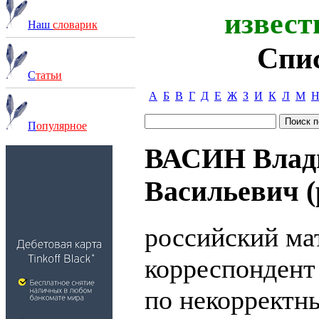
извест
Наш
словарик
Спи
С
татьи
А
Б
В
Г
Д
Е
Ж
З
И
К
Л
М
П
опулярное
ВАСИН Влад
Васильевич (р
российский ма
корреспондент
по некорректн