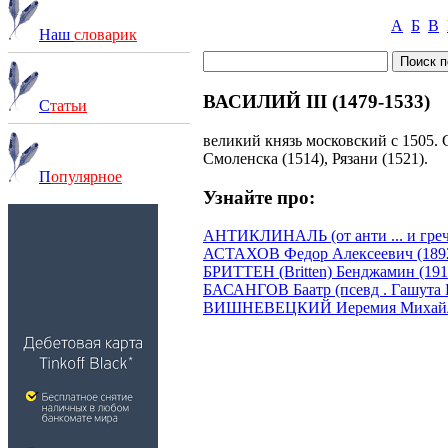
А
Б
В
Наш
словарик
ВАСИЛИЙ III (1479-1533)
С
татьи
великий князь московский с 1505.
Смоленска (1514), Рязани (1521).
П
опулярное
Узнайте про:
АНТИКЛИНАЛЬ (от анти ... и греч.
АСТАХОВ Федор Алексеевич (1892
БРИТТЕН (Britten) Бенджамин (191
БАСАНГОВ Баатр (псевд . Гашута Б
ВИШНЕВЕЦКИЙ Иеремия Михайло