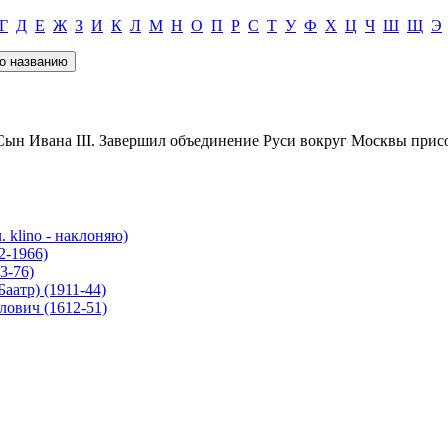
Г
Д
Е
Ж
З
И
К
Л
М
Н
О
П
Р
С
Т
У
Ф
Х
Ц
Ч
Ш
Щ
Э
 Сын Ивана III. Завершил объединение Руси вокруг Москвы прис
 klino - наклоняю)
-1966)
3-76)
аатр) (1911-44)
вич (1612-51)