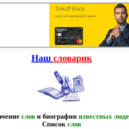
Наш
словарик
ачение
слов
и биографии
известных люд
Список
слов