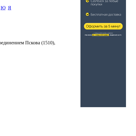
Ю
Я
оединением Пскова (1510),