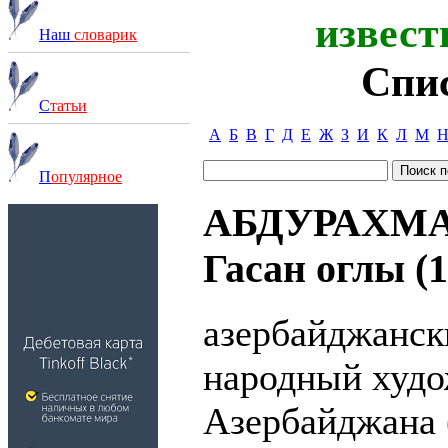
извест
Наш
словарик
Спи
С
татьи
А
Б
В
Г
Д
Е
Ж
З
И
К
Л
М
П
опулярное
АБДУРАХМА
Гасан оглы (1
азербайджанск
народный худ
Азербайджана (