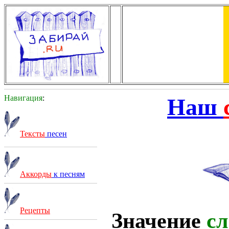
Навигация
:
Наш
Тексты
песен
Аккорды
к песням
Рецепты
Значение
сл